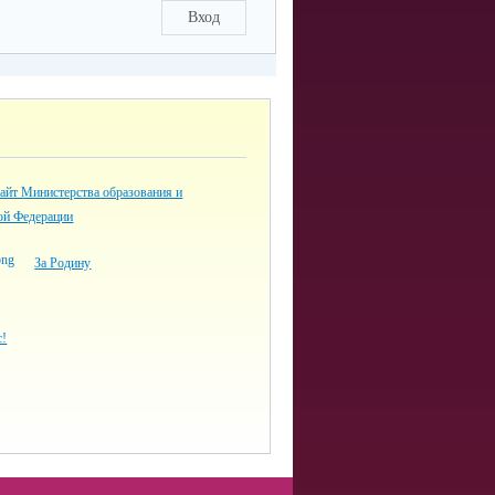
Вход
айт Министерства образования и
ой Федерации
За Родину
с!