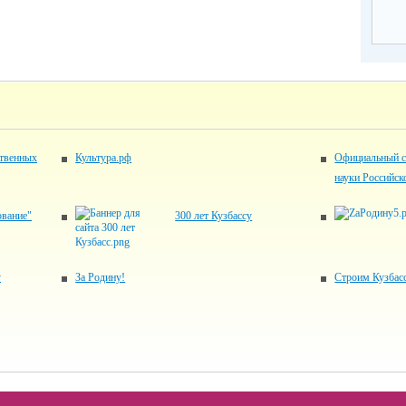
ственных
Культура.рф
Официальный с
науки Российск
ование"
300 лет Кузбассу
у
За Родину!
Строим Кузбас