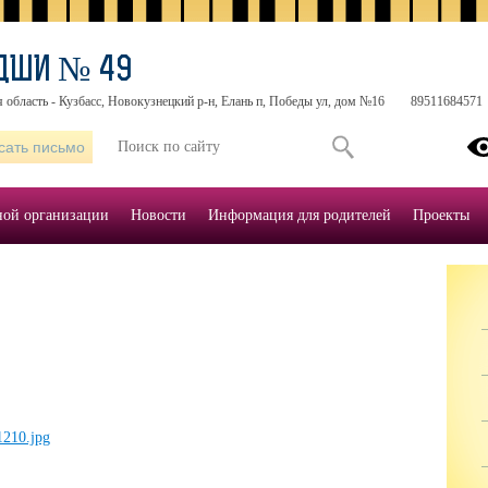
 ДШИ № 49
 область - Кузбасс, Новокузнецкий р-н, Елань п, Победы ул, дом №16
89511684571
сать письмо
ной организации
Новости
Информация для родителей
Проекты