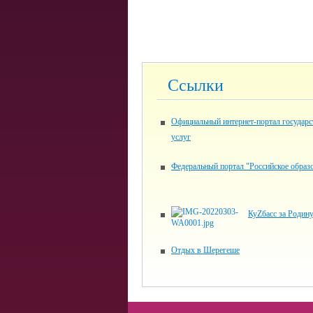
Ссылки
Официальный интернет-портал государ
услуг
Федеральный портал "Российское образ
КуZбасс за Родин
Отдых в Шерегеше