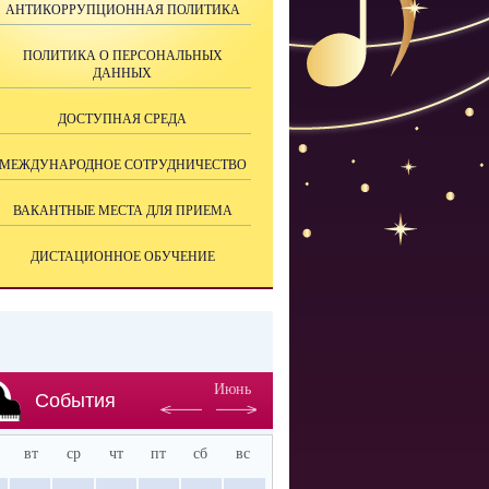
АНТИКОРРУПЦИОННАЯ ПОЛИТИКА
ПОЛИТИКА О ПЕРСОНАЛЬНЫХ
ДАННЫХ
ДОСТУПНАЯ СРЕДА
МЕЖДУНАРОДНОЕ СОТРУДНИЧЕСТВО
ВАКАНТНЫЕ МЕСТА ДЛЯ ПРИЕМА
ДИСТАЦИОННОЕ ОБУЧЕНИЕ
Июнь
События
вт
ср
чт
пт
сб
вс