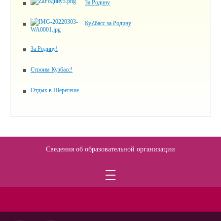
За Родину
КуZбасс за Родину
За Родину!
Строим Кузбасс!
Отдых в Шерегеше
Сведения об образовательной организации